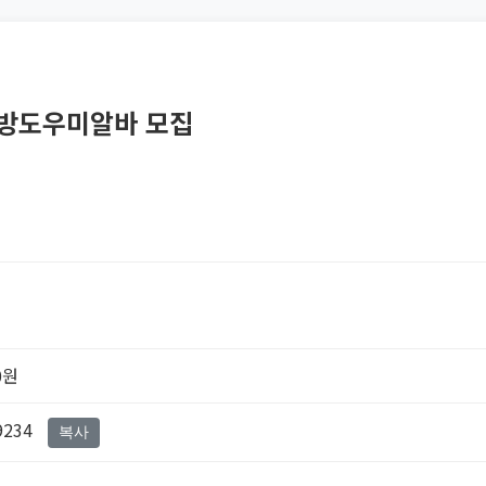
래방도우미알바 모집
0원
9234
복사