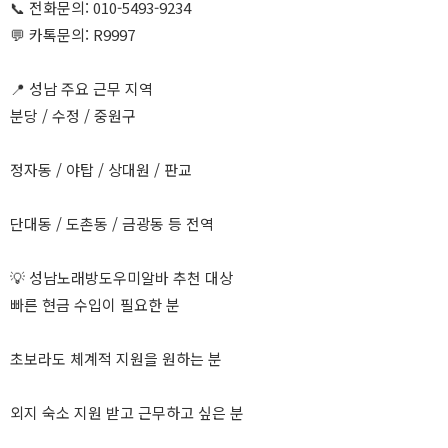
📞 전화문의: 010-5493-9234
💬 카톡문의: R9997
📍 성남 주요 근무 지역
분당 / 수정 / 중원구
정자동 / 야탑 / 상대원 / 판교
단대동 / 도촌동 / 금광동 등 전역
💡 성남노래방도우미알바 추천 대상
빠른 현금 수입이 필요한 분
초보라도 체계적 지원을 원하는 분
외지 숙소 지원 받고 근무하고 싶은 분