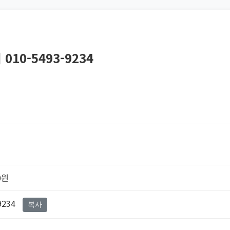
10-5493-9234
0원
9234
복사